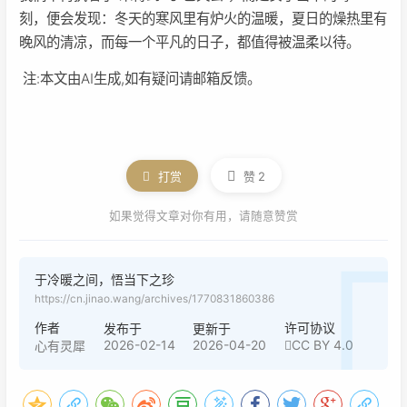
刻，便会发现：冬天的寒风里有炉火的温暖，夏日的燥热里有
晚风的清凉，而每一个平凡的日子，都值得被温柔以待。
注:本文由AI生成,如有疑问请邮箱反馈。
打赏
赞
2
如果觉得文章对你有用，请随意赞赏
于冷暖之间，悟当下之珍
https://cn.jinao.wang/archives/1770831860386
作者
许可协议
发布于
更新于
2026-02-14
2026-04-20
CC BY 4.0
心有灵犀