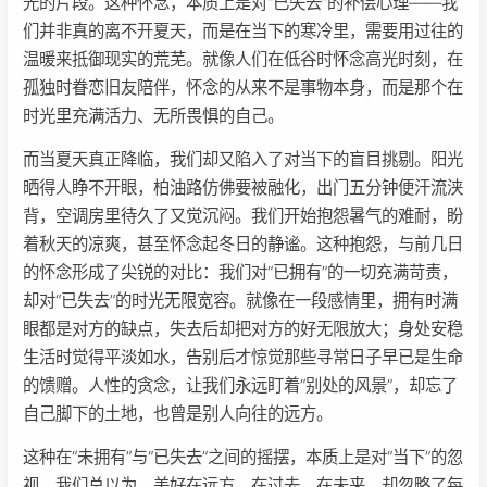
光的片段。这种怀念，本质上是对“已失去”的补偿心理——我
们并非真的离不开夏天，而是在当下的寒冷里，需要用过往的
温暖来抵御现实的荒芜。就像人们在低谷时怀念高光时刻，在
孤独时眷恋旧友陪伴，怀念的从来不是事物本身，而是那个在
时光里充满活力、无所畏惧的自己。
而当夏天真正降临，我们却又陷入了对当下的盲目挑剔。阳光
晒得人睁不开眼，柏油路仿佛要被融化，出门五分钟便汗流浃
背，空调房里待久了又觉沉闷。我们开始抱怨暑气的难耐，盼
着秋天的凉爽，甚至怀念起冬日的静谧。这种抱怨，与前几日
的怀念形成了尖锐的对比：我们对“已拥有”的一切充满苛责，
却对“已失去”的时光无限宽容。就像在一段感情里，拥有时满
眼都是对方的缺点，失去后却把对方的好无限放大；身处安稳
生活时觉得平淡如水，告别后才惊觉那些寻常日子早已是生命
的馈赠。人性的贪念，让我们永远盯着“别处的风景”，却忘了
自己脚下的土地，也曾是别人向往的远方。
这种在“未拥有”与“已失去”之间的摇摆，本质上是对“当下”的忽
视。我们总以为，美好在远方、在过去、在未来，却忽略了每