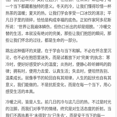
一个当下都藏着独特的意义。冬天的冷，让我们懂得珍惜一杯
热茶的温暖；夏天的热，让我们学会享受一口冰饮的清凉；平
凡日子里的琐碎，恰恰是构成幸福的底色。正如作家阿多尼斯
所说：“世界让我遍体鳞伤，但伤口长出的却是翅膀。” 冷暖交
替的生活，本就没有绝对的完美，那些让我们抱怨的瞬间，那
些让我们怀念的过往，都是生命的一部分。
跳出这种循环的关键，在于学会与当下和解。不必在怀念里沉
沦，也不必在抱怨里迷失，而是试着放下对“完美”的执念：寒
冷时，便好好感受炉火的温度；炎热时，便静心聆听蝉鸣的韵
律；拥有时，便用力去爱、认真生活；失去时，便坦然告别、
温柔成长。就像季节的轮回自有其规律，人生的起伏也自有其
意义，我们能做的，不是抗拒变化，而是在每一个当下，用心
感受生活的本真。
冷暖之间，皆是人生。前几日的冷与这几日的热，不过是时光
的注脚，而我们对季节的情绪，终究是对生活态度的折射。当
我们不再执着于“未得到”与“已失去”，而是安于当下的每一