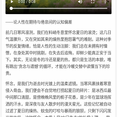
——论人性在期待与倦怠间的认知偏差
前几日寒风凛冽，我们在料峭冬意里怀念夏日的滚烫；这几日
气温骤升，又在突如其来的燥热里抱怨暑气的难耐。这种对季
节的反复情绪，恰是人性的生动注脚：我们总在未拥有时憧
憬，在身处其中时挑剔，在失去后追悔，却鲜少能真正安于当
下。其实，无论是冬的冷还是夏的热，都只是生活的本貌，唯
有跳出“贪念与遗憾”的循环，才能在冷暖交替中读懂当下的珍
贵。
怀念，是我们为逝去时光镀上的温柔滤镜。当寒风裹挟着寒意
侵入骨血，我们便会不自觉地打捞起夏日的碎片：是冰西瓜最
中间那口清甜，是傍晚晚风里的栀子花香，是少年在篮球场挥
洒的汗水，是深夜与友人散步时的漫天星光。这些记忆被自动
过滤了夏日的燥热、蚊虫的叮咬与暴雨的狼狈，只剩下闪闪发