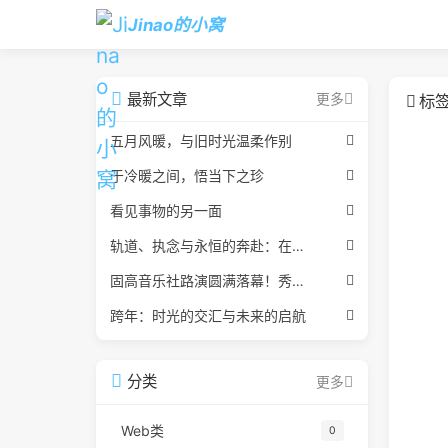
Jinao的小窝
最新文章
标
更多
五月风暖，与旧时光温柔作别
于冷暖之间，悟当下之珍
看见事物的另一面
轨道、执念与永恒的奔赴：在相遇与别离的宇宙里回响
固高音乐社路演圆满落幕！秀水黄昏的青春回响仍在
跨年：时光的交汇与未来的启航
分类
更多
Web类
0