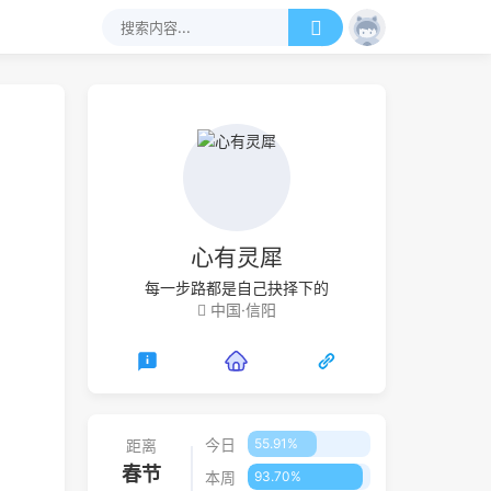
心有灵犀
每一步路都是自己抉择下的
中国·信阳
今日
55.91%
距离
春节
本周
93.70%